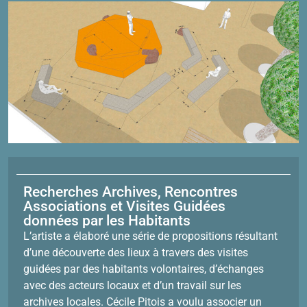
Recherches Archives, Rencontres
Associations et Visites Guidées
données par les Habitants
L’artiste a élaboré une série de propositions résultant
d’une découverte des lieux à travers des visites
guidées par des habitants volontaires, d’échanges
avec des acteurs locaux et d’un travail sur les
archives locales. Cécile Pitois a voulu associer un